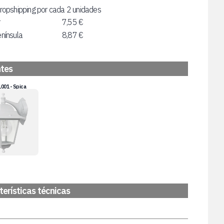
ropshipping por cada 2 unidades
r
7,55 €
nínsula
8,87 €
ntes
001 - Spica
erísticas técnicas