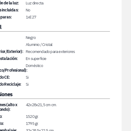
n de la luz:
Luz directa
 incluidas:
No
paras:
1xE27
l
Negro
Aluminio / Cristal
rior/Exterior):
Recomendado para exteriores
nstalación:
En superficie
Doméstico
o/Profesional):
do CE:
Si
do Reciclaje:
Si
iones
es (alto x
42x28x21,5 cm cm.
ondo):
o:
1520 gr.
o:
1795 gr.
embalaje:
32x28,5x22,5 cm.