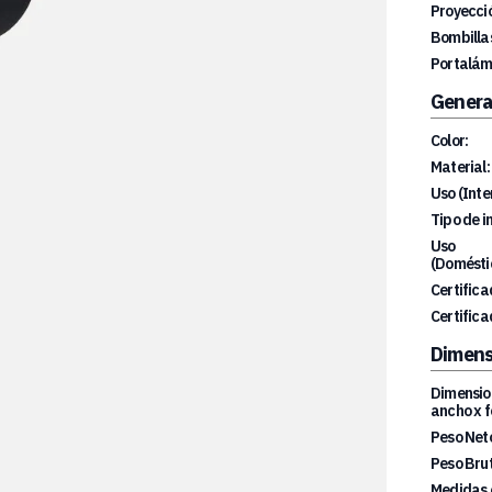
Proyecció
Bombillas
Portalám
Genera
Color:
Material:
Uso (Inte
Tipo de i
Uso
(Doméstic
Certifica
Certifica
Dimens
Dimension
ancho x f
Peso Net
Peso Brut
Medidas 