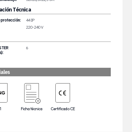
ación Técnica
 protección:
44 IP
220-240 V
STER
6
):
iales
1
Ficha técnica
Certificado CE