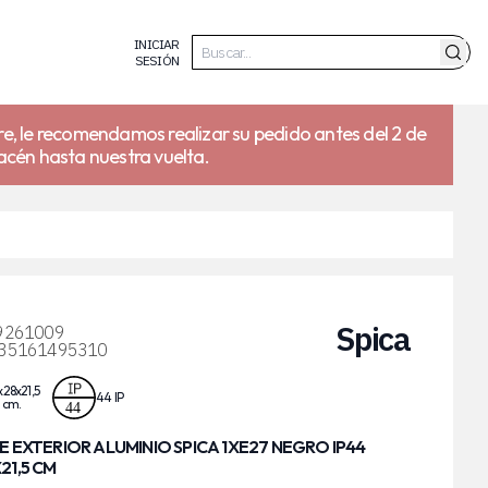
INICIAR
SESIÓN
re, le recomendamos realizar su pedido antes del 2 de
acén hasta nuestra vuelta.
Spica
9261009
35161495310
28x21,5
44 IP
 cm.
E EXTERIOR ALUMINIO SPICA 1XE27 NEGRO IP44
21,5 CM