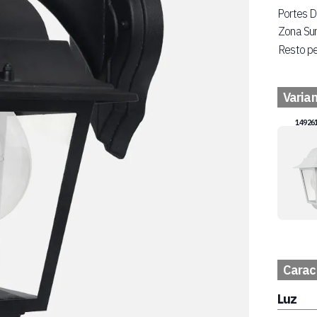
Portes D
Zona Su
Resto pe
Varia
149261
Caract
Luz