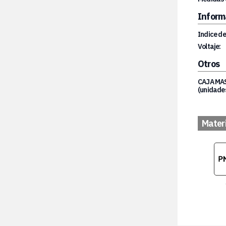
Inform
Indice de
Voltaje:
Otros
CAJA MA
(unidades
Mater