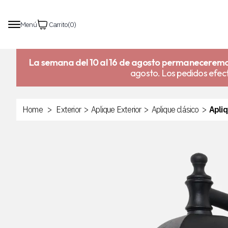
Menú
Carrito
(
0
)
La semana del 10 al 16 de agosto permaneceremo
agosto. Los pedidos efect
Home
>
Exterior
>
Aplique Exterior
>
Aplique clásico
>
Apli