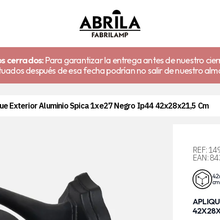
s cerrados:
Para garantizar la entrega antes de nuestro cier
uados después de esa fecha podrían no salir de nuestro alm
que Exterior Aluminio Spica 1xe27 Negro Ip44 42x28x21,5 Cm
REF:
14
EAN:
84
42x
cm
APLIQU
42X28X