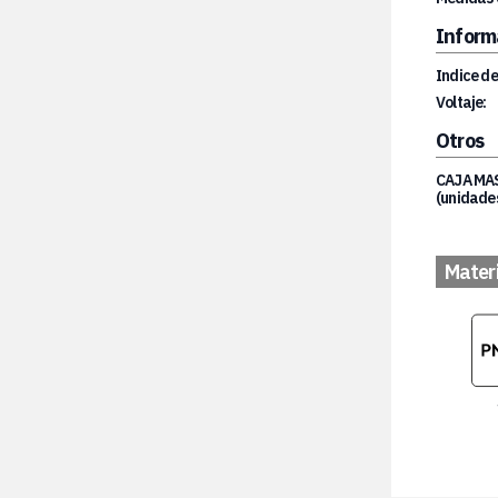
Inform
Indice de
Voltaje:
Otros
CAJA MA
(unidades
Mater