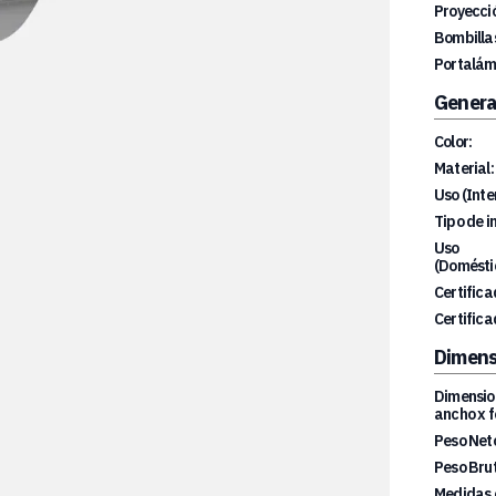
Proyecció
Bombillas
Portalám
Genera
Color:
Material:
Uso (Inte
Tipo de i
Uso
(Doméstic
Certifica
Certifica
Dimens
Dimension
ancho x f
Peso Net
Peso Brut
Medidas 