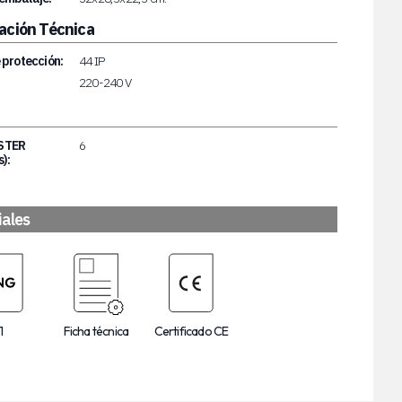
ación Técnica
 protección:
44 IP
220-240 V
STER
6
):
iales
1
Ficha técnica
Certificado CE