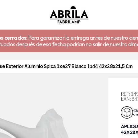
s cerrados:
Para garantizar la entrega antes de nuestro cier
uados después de esa fecha podrían no salir de nuestro alm
ue Exterior Aluminio Spica 1xe27 Blanco Ip44 42x28x21,5 Cm
REF:
14
EAN:
84
42x
cm
APLIQU
42X28X