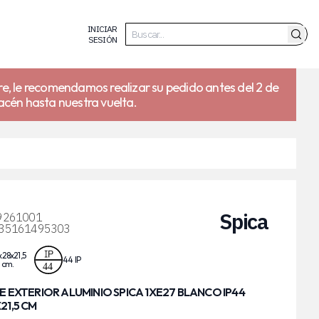
INICIAR
SESIÓN
re, le recomendamos realizar su pedido antes del 2 de
acén hasta nuestra vuelta.
Spica
9261001
35161495303
28x21,5
44 IP
 cm.
E EXTERIOR ALUMINIO SPICA 1XE27 BLANCO IP44
21,5 CM