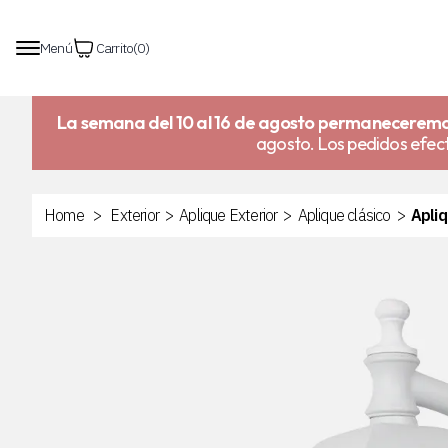
Menú
Carrito
(
0
)
La semana del 10 al 16 de agosto permaneceremo
agosto. Los pedidos efect
Home
>
Exterior
>
Aplique Exterior
>
Aplique clásico
>
Apliq