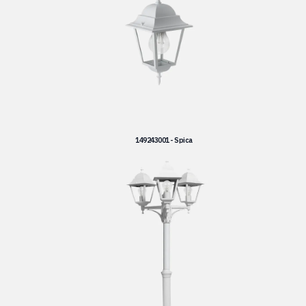
149243001 - Spica