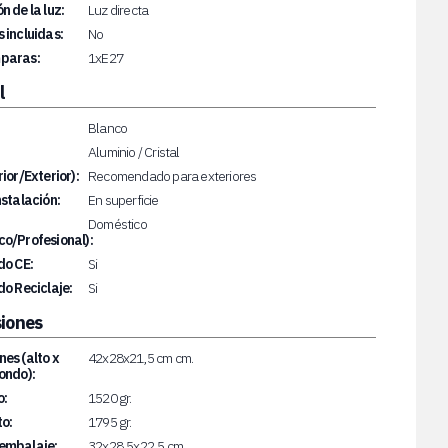
n de la luz:
Luz directa
 incluidas:
No
paras:
1xE27
l
Blanco
Aluminio / Cristal
rior/Exterior):
Recomendado para exteriores
nstalación:
En superficie
Doméstico
o/Profesional):
do CE:
Si
do Reciclaje:
Si
iones
es (alto x
42x28x21,5 cm cm.
ondo):
o:
1520 gr.
o:
1795 gr.
embalaje:
32x28,5x22,5 cm.