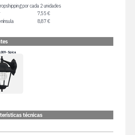
ropshipping por cada 2 unidades
r
7,55 €
nínsula
8,87 €
ntes
009 - Spica
erísticas técnicas