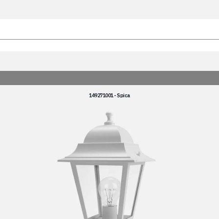
149271001 - Spica