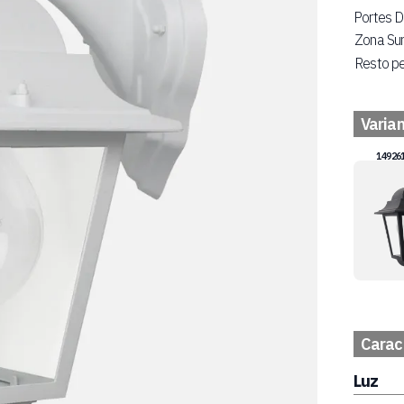
Portes D
Zona Su
Resto pe
Varia
149261
Caract
Luz