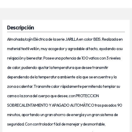
Descripción
Almohada/cojín Eléctrica de la serie JARILLA en color BEIS. Realizada en
material textil vellón, muy acogedor y agradable al tacto, ayudando a su
relajación y bienestar. Posee una potencia de 100 vatios con 3 niveles
de calor, pudiendo ajustar la temperatura que desee transmitir
dependiendo de la temperatura ambiente a la que se encuentre y la
zona a calentar. Transmite calor rápidamente permitiendo templar su
cama o la zona del cuerpo que desee, con PROTECCION
SOBRECALENTAMIENTO Y APAGADO AUTOMÁTICO tras pasados 90
minutos, aportando un gran ahorro de energía y un gran sistema de
seguridad. Con controlador fácil de manejar y desmontable,