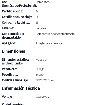
Uso
Doméstico
(Doméstico/Profesional):
Certificado CE:
Si
Certificado Reciclaje:
Si
Con pantalla digital:
Sí
Lavable:
Lavable
Con controlador
Con controlador desmontable
desmontable:
Apagado:
Apagado automático
Dimensiones
Dimensiones (alto x
40X30 cm.
ancho x fondo):
Peso Neto:
600 gr.
Peso Bruto:
890 gr.
Medidas embalaje:
38X30X13 cm.
Información Técnica
Voltaje:
220-240 V
Calefacción