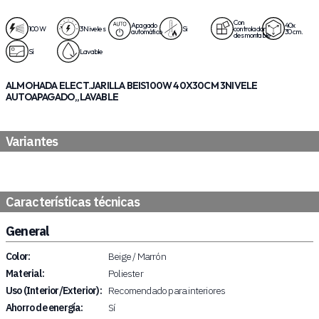
Con
Apagado
40x
100 W
3 Niveles
Si
controlador
automático
30 cm.
desmontable
Sí
Lavable
ALMOHADA ELECT.JARILLA BEIS100W 40X30CM 3NIVELE
AUTOAPAGADO,,LAVABLE
Variantes
Características técnicas
General
Color:
Beige / Marrón
Material:
Poliester
Uso (Interior/Exterior):
Recomendado para interiores
Ahorro de energía:
Sí