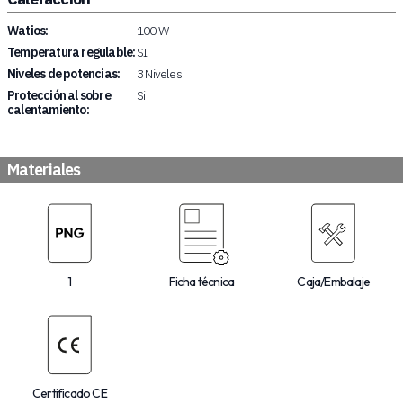
Watios:
100 W
Temperatura regulable:
SI
Niveles de potencias:
3 Niveles
Protección al sobre
Si
calentamiento:
Materiales
1
Ficha técnica
Caja/Embalaje
Certificado CE