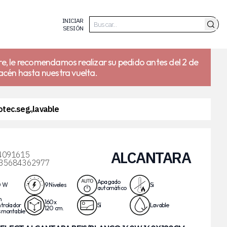
INICIAR
SESIÓN
re, le recomendamos realizar su pedido antes del 2 de
acén hasta nuestra vuelta.
tec.seg.,lavable
ALCANTARA
4091615
35684362977
Apagado
0 W
9 Niveles
Si
automático
n
160x
trolador
Sí
Lavable
120 cm.
smontable