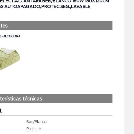
ELECT.ALCANTARA BEIS/BLANCO 160W 160X120CM
ES AUTOAPAGADO, PROTEC.SEG.,LAVABLE
ntes
6 - ALCANTARA
erísticas técnicas
l
Beis/Blanco
Poliester