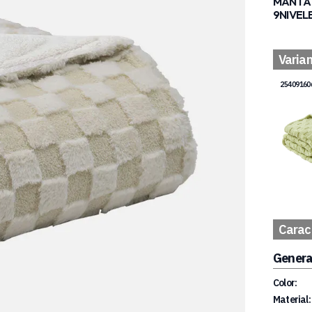
MANTA 
9NIVEL
Varia
25409160
Caract
Genera
Color:
Material: