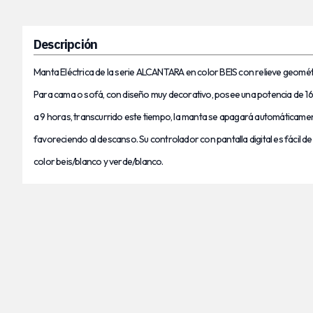
Descripción
Manta Eléctrica de la serie ALCANTARA en color BEIS con relieve geométr
Para cama o sofá, con diseño muy decorativo, posee una potencia de 1
a 9 horas, transcurrido este tiempo, la manta se apagará automática
favoreciendo al descanso. Su controlador con pantalla digital es fácil 
color beis/blanco y verde/blanco.