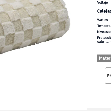
Voltaje:
Calefa
Watios:
Temperat
Niveles d
Protecció
calentam
Mater