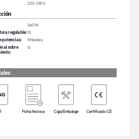
220-240 V
cción
160 W
ura regulable:
SI
e potencias:
9 Niveles
n al sobre
Si
iento:
iales
1
Ficha técnica
Caja/Embalaje
Certificado CE