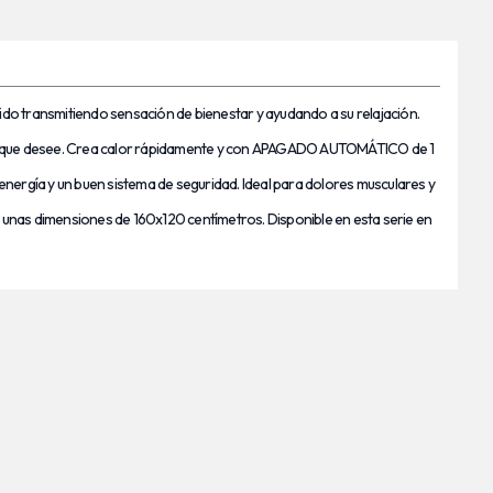
lido transmitiendo sensación de bienestar y ayudando a su relajación.
tura que desee. Crea calor rápidamente y con APAGADO AUTOMÁTICO de 1
gía y un buen sistema de seguridad. Ideal para dolores musculares y
e unas dimensiones de 160x120 centímetros. Disponible en esta serie en