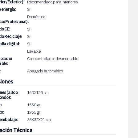
rior/Exterior):
Recomendado para interiores
 energía:
Sí
Doméstico
o/Profesional):
do CE:
Si
do Reciclaje:
Si
lla digital:
Sí
Lavable
rolador
Con controlador desmontable
ble:
:
Apagado automático
iones
es (alto x
160X120 cm.
ondo):
o:
1550 gr.
o:
1965 gr.
embalaje:
36X32X21 cm.
ación Técnica