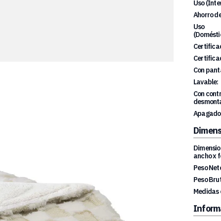
Uso (Inte
Ahorro de
Uso
(Doméstic
Certifica
Certifica
Con panta
Lavable:
Con cont
desmonta
Apagado
Dimens
Dimension
ancho x f
Peso Net
Peso Brut
Medidas 
Inform