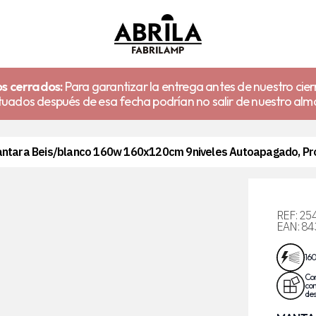
s cerrados:
Para garantizar la entrega antes de nuestro cier
uados después de esa fecha podrían no salir de nuestro alm
antara Beis/blanco 160w 160x120cm 9niveles Autoapagado, Pro
REF:
25
EAN:
84
16
Co
con
de