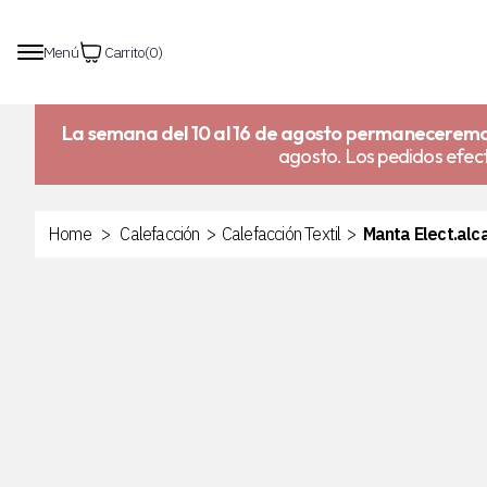
Menú
Carrito
(
0
)
La semana del 10 al 16 de agosto permaneceremo
agosto. Los pedidos efect
Home
>
Calefacción
>
Calefacción Textil
>
Manta Elect.alc