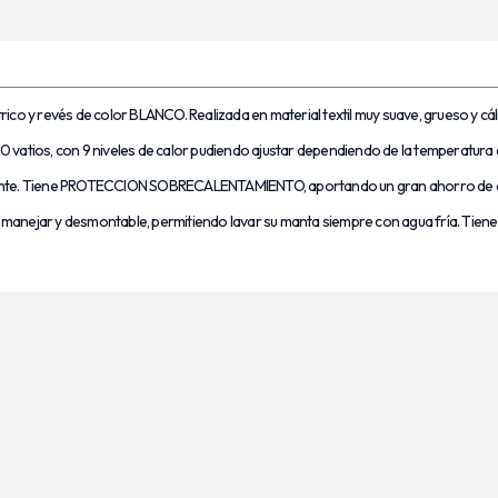
ico y revés de color BLANCO. Realizada en material textil muy suave, grueso y cá
60 vatios, con 9 niveles de calor pudiendo ajustar dependiendo de la tempera
mente. Tiene PROTECCION SOBRECALENTAMIENTO, aportando un gran ahorro de ener
de manejar y desmontable, permitiendo lavar su manta siempre con agua fría. Tien