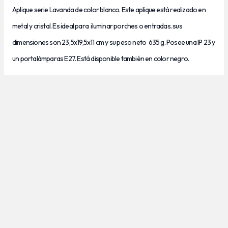
Aplique serie Lavanda de color blanco. Este aplique está realizado en
metal y cristal. Es ideal para iluminar porches o entradas. sus
dimensiones son 23,5x19,5x11 cm y su peso neto 635 g. Posee una IP 23 y
un portalámparas E27. Está disponible también en color negro.