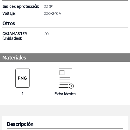
Indice de protección:
23 IP
Voltaje:
220-240 V
Otros
CAJA MASTER
20
(unidades):
Materiales
1
Ficha técnica
Descripción