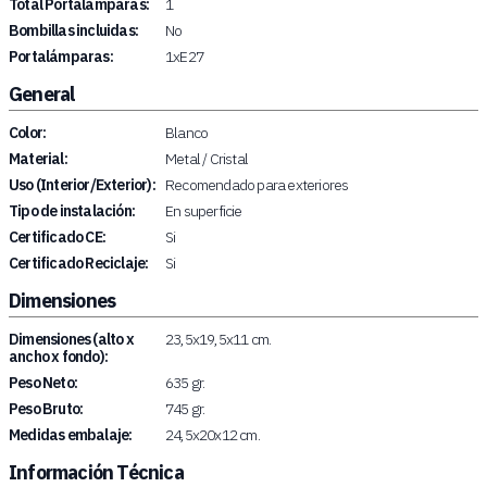
Total Portalámparas:
1
Bombillas incluidas:
No
Portalámparas:
1xE27
General
Color:
Blanco
Material:
Metal / Cristal
Uso (Interior/Exterior):
Recomendado para exteriores
Tipo de instalación:
En superficie
Certificado CE:
Si
Certificado Reciclaje:
Si
Dimensiones
Dimensiones (alto x
23,5x19,5x11 cm.
ancho x fondo):
Peso Neto:
635 gr.
Peso Bruto:
745 gr.
Medidas embalaje:
24,5x20x12 cm.
Información Técnica