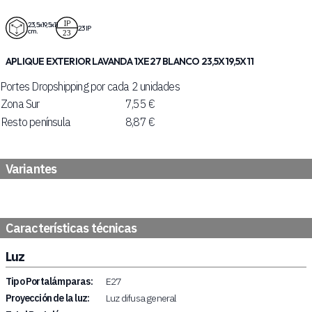
23,5x19,5x11
23 IP
cm.
APLIQUE EXTERIOR LAVANDA 1XE27 BLANCO 23,5X19,5X11
Portes Dropshipping por cada 2 unidades
Zona Sur
7,55 €
Resto península
8,87 €
Variantes
Características técnicas
Luz
Tipo Portalámparas:
E27
Proyección de la luz:
Luz difusa general