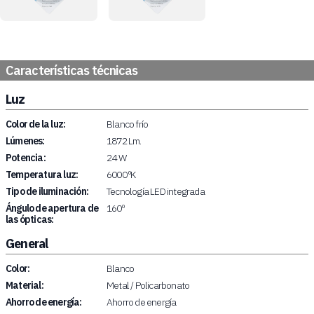
Características técnicas
Luz
Color de la luz:
Blanco frío
Lúmenes:
1872 Lm.
Potencia:
24 W
Temperatura luz:
6000 ºK
Tipo de iluminación:
Tecnología LED integrada
Ángulo de apertura de
160º
las ópticas:
General
Color:
Blanco
Material:
Metal / Policarbonato
Ahorro de energía:
Ahorro de energía