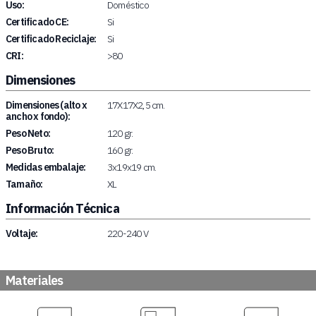
Uso:
Doméstico
Certificado CE:
Si
Certificado Reciclaje:
Si
CRI:
>80
Dimensiones
Dimensiones (alto x
17X17X2,5 cm.
ancho x fondo):
Peso Neto:
120 gr.
Peso Bruto:
160 gr.
Medidas embalaje:
3x19x19 cm.
Tamaño:
XL
Información Técnica
Voltaje:
220-240 V
Materiales