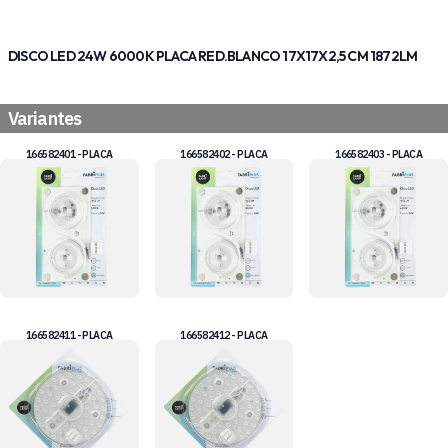
DISCO LED 24W 6000K PLACA RED.BLANCO 17X17X2,5 CM 1872LM
Variantes
166582401 - PLACA
166582402 - PLACA
166582403 - PLACA
166582411 - PLACA
166582412 - PLACA