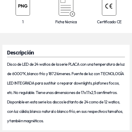
1
Ficha técnica
Certificado CE
Descripción
Disco de LED de 24 watios de la serie PLACA con una temperatura de luz
de 6000ºK, blanco frío y 1872 lúmenes. Fuente de luz con TECNOLOGÍA
LED INTEGRADA para sustituir o reparar downlights, plafones focos,
etc. No regulable. Tiene unas dimensiones de 17x17x2,5 centímetros.
Disponible en esta serie los discos led tanto de 24 como de 12 watios,
con luz cálida, blanco natural o blanco frío,
en sus respectivos tamaños,
y también magnéticos.