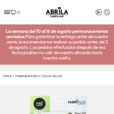
(
0
)
La semana del 10 al 16 de agosto permaneceremos
cerrados:
Para garantizar la entrega antes de nuestro
cierre, le recomendamos realizar su pedido antes del 2
de agosto. Los pedidos efectuados después de esa
fecha podrían no salir de nuestro almacén hasta
nuestra vuelta.
Home
>
Material eléctrico
>
Discos de Led