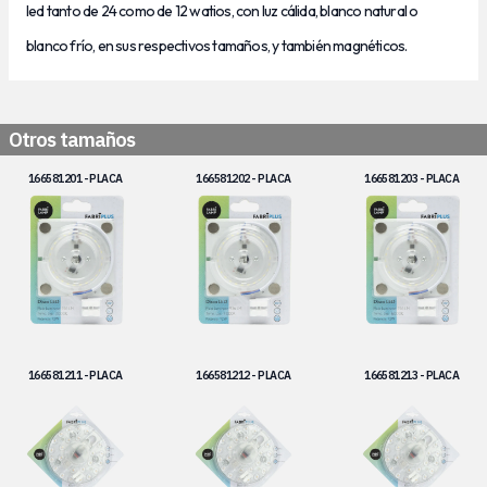
led tanto de 24 como de 12 watios,
con luz cálida, blanco natural o
blanco frío,
en sus respectivos tamaños, y también magnéticos.
Otros tamaños
166581201 - PLACA
166581202 - PLACA
166581203 - PLACA
166581211 - PLACA
166581212 - PLACA
166581213 - PLACA