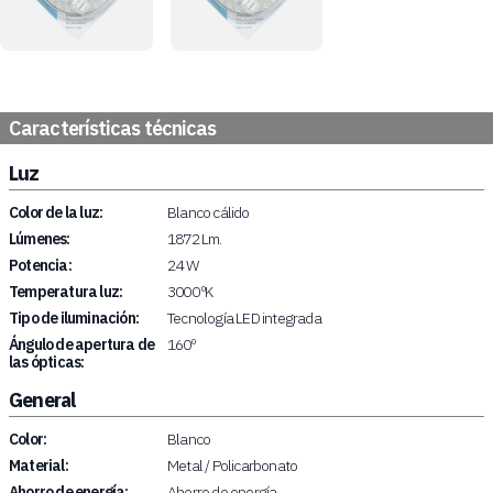
Características técnicas
Luz
Color de la luz:
Blanco cálido
Lúmenes:
1872 Lm.
Potencia:
24 W
Temperatura luz:
3000 ºK
Tipo de iluminación:
Tecnología LED integrada
Ángulo de apertura de
160º
las ópticas:
General
Color:
Blanco
Material:
Metal / Policarbonato
Ahorro de energía:
Ahorro de energía