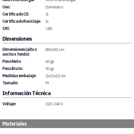
Uso:
Doméstico
Certificado CE:
Si
Certificado Reciclaje:
Si
CRI:
>80
Dimensiones
Dimensiones (alto x
8X16X1 cm.
ancho x fondo):
Peso Neto:
60 gr.
Peso Bruto:
90 gr.
Medidas embalaje:
2x21x12 cm.
Tamaño:
M
Información Técnica
Voltaje:
220-240 V
Materiales