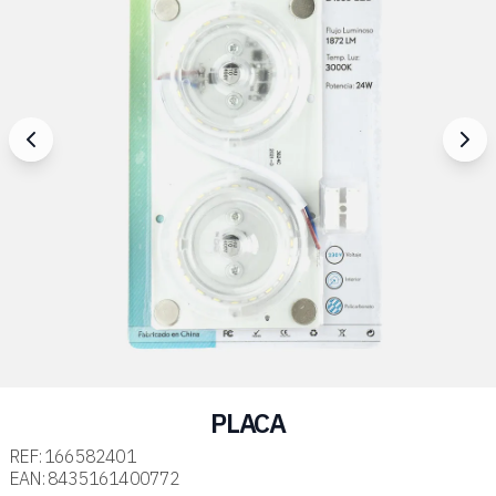
PLACA
REF:
166582401
EAN:
8435161400772