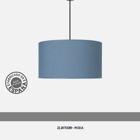
212470089 - MODA