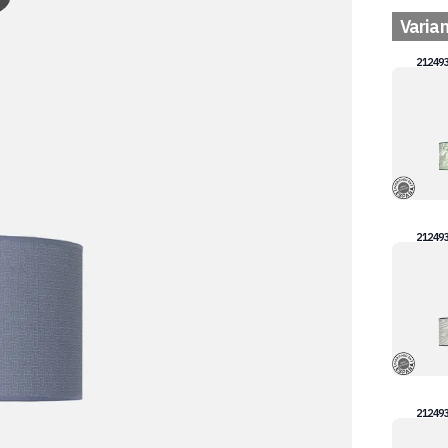
Varia
21249
21249
21249