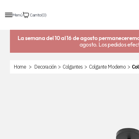
Menú
Carrito
(
0
)
La semana del 10 al 16 de agosto permaneceremo
agosto. Los pedidos efect
Home
>
Decoración
>
Colgantes
>
Colgante Moderno
>
Co