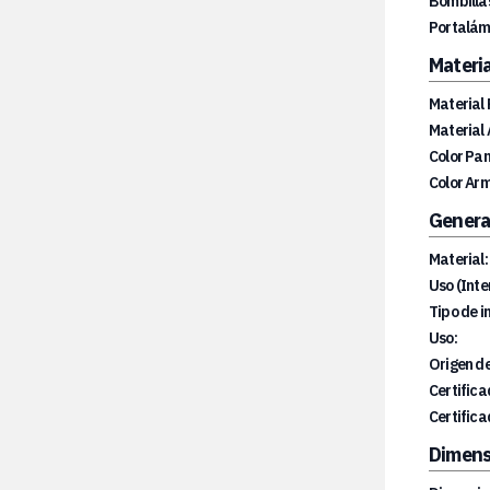
Bombillas
Portalám
Materia
Material 
Material
Color Pan
Color Ar
Genera
Material:
Uso (Inte
Tipo de i
Uso:
Origen de
Certifica
Certifica
Dimens