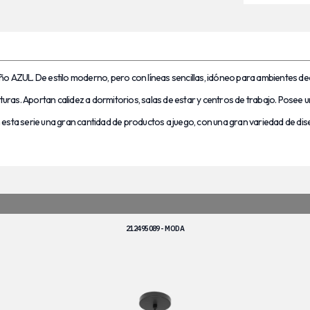
o AZUL. De estilo moderno, pero con líneas sencillas, idóneo para ambientes dec
xturas. Aportan calidez a dormitorios, salas de estar y centros de trabajo. Posee 
esta serie una gran cantidad de productos a juego, con una gran variedad de dise
212495089 - MODA