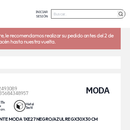
INICIAR
SESIÓN
re, le recomendamos realizar su pedido antes del 2 de
acén hasta nuestra vuelta.
MODA
2493089
35684348957
111x
Metal
x
Textil
 cm.
TE MODA 1XE27 NEGRO/AZUL REGX30X30 CM