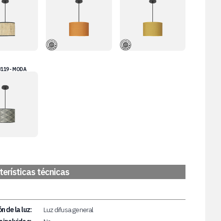
3119 - MODA
erísticas técnicas
n de la luz:
Luz difusa general