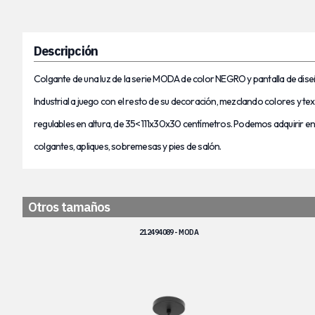
Descripción
Colgante de una luz
de la serie MODA de color NEGRO y pantalla de diseñ
Industrial a juego con el resto de su decoración, mezclando colores y te
regulables en altura, de
35<111
x30x30
centímetros. Podemos adquirir en 
colgantes, apliques, sobremesas y pies de salón.
Otros tamaños
212494089 - MODA