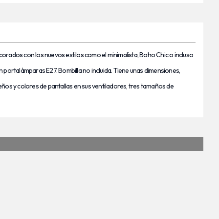
orados con los nuevos estilos como el minimalista, Boho Chic o incluso
un portalámparas E27. Bombilla no incluida. Tiene unas dimensiones,
ños y colores de pantallas en sus ventiladores, tres tamaños de