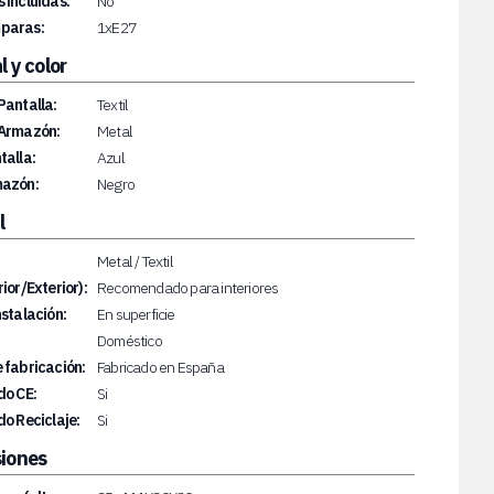
 incluidas:
No
paras:
1xE27
l y color
Pantalla:
Textil
 Armazón:
Metal
talla:
Azul
mazón:
Negro
l
Metal / Textil
rior/Exterior):
Recomendado para interiores
nstalación:
En superficie
Doméstico
 fabricación:
Fabricado en España
do CE:
Si
do Reciclaje:
Si
iones