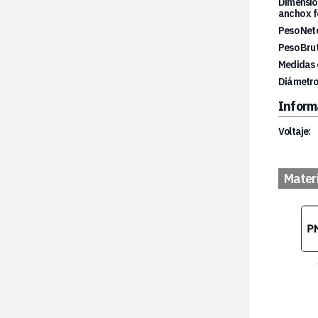
Dimension
ancho x f
Peso Net
Peso Brut
Medidas 
Diámetro
Inform
Voltaje:
Mater