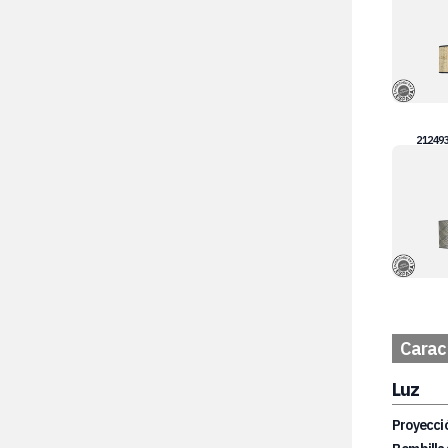
21249
Caract
Luz
Proyecció