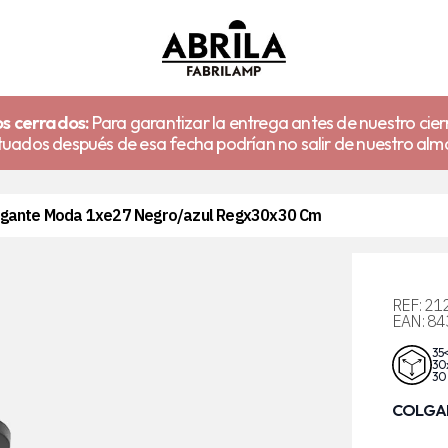
s cerrados:
Para garantizar la entrega antes de nuestro cier
uados después de esa fecha podrían no salir de nuestro alm
lgante Moda 1xe27 Negro/azul Regx30x30 Cm
REF:
21
EAN:
84
35<
30
30
COLGAN