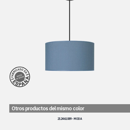
Otros productos del mismo color
212461089 - MODA