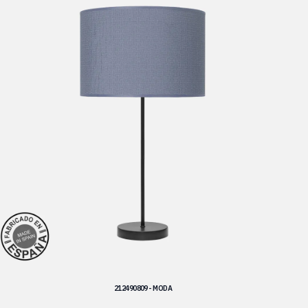
212490809 - MODA