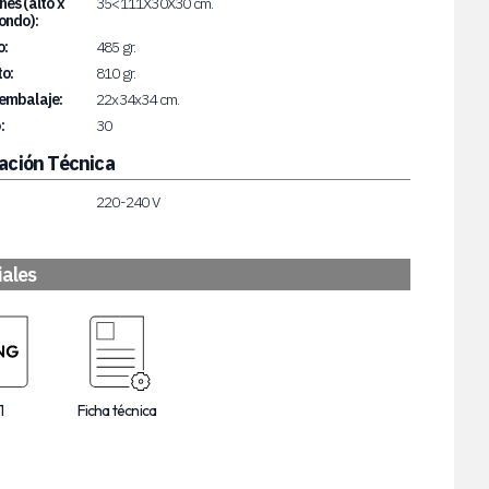
es (alto x
35<111X30X30 cm.
ondo):
o:
485 gr.
o:
810 gr.
embalaje:
22x34x34 cm.
:
30
ación Técnica
220-240 V
iales
1
Ficha técnica