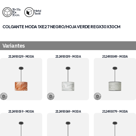
35<111x
Metal
30x
Textil
30 cm.
COLGANTE MODA 1XE27 NEGRO/HOJA VERDE REGX30X30CM
Variantes
212493029 - MODA
212493039 - MODA
212493049 - MODA
212493059 - MODA
212493069 - MODA
212493079 - MODA