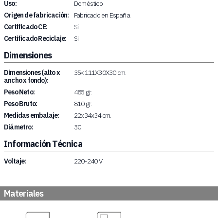
Uso:
Doméstico
Origen de fabricación:
Fabricado en España
Certificado CE:
Si
Certificado Reciclaje:
Si
Dimensiones
Dimensiones (alto x
35<111X30X30 cm.
ancho x fondo):
Peso Neto:
485 gr.
Peso Bruto:
810 gr.
Medidas embalaje:
22x34x34 cm.
Diámetro:
30
Información Técnica
Voltaje:
220-240 V
Materiales