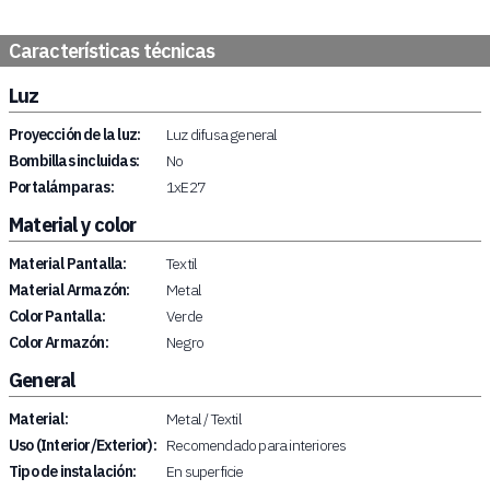
Características técnicas
Luz
Proyección de la luz:
Luz difusa general
Bombillas incluidas:
No
Portalámparas:
1xE27
Material y color
Material Pantalla:
Textil
Material Armazón:
Metal
Color Pantalla:
Verde
Color Armazón:
Negro
General
Material:
Metal / Textil
Uso (Interior/Exterior):
Recomendado para interiores
Tipo de instalación:
En superficie