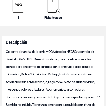
1
Ficha técnica
Descripción
Colgante de una luz de la serie MODA de color NEGRO y pantalla de
diseño HOJA VERDE. De estilo moderno, pero con líneas sencillas,
idóneo para ambientes decorados con los nuevos estilos desde el
minimalista, Boho Chic o incluso Vintage, también muy acorde para
zonas abocadas al descanso, a juego con el resto de su decoración,
mezclando colores y texturas. Aportan calidez a comedores,
dormitorios, salones y centros de trabajo. Posee un portalámparas E27.
Bombilla no incluida. Tiene unas dimensiones, regulables en altura, de