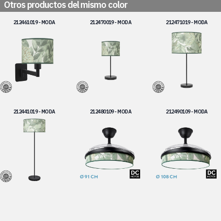
Otros productos del mismo color
212461019 - MODA
212470019 - MODA
212471019 - MODA
212441019 - MODA
212480109 - MODA
212490109 - MODA