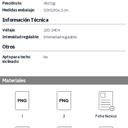
Peso Bruto:
4520 gr.
Medidas embalaje:
52X52X16,5 cm.
Información Técnica
Voltaje:
220-240 V
Intensidad regulable:
Intensidad regulable
Otros
Apto para techo
No
inclinado:
Materiales
1
2
Ficha técnica