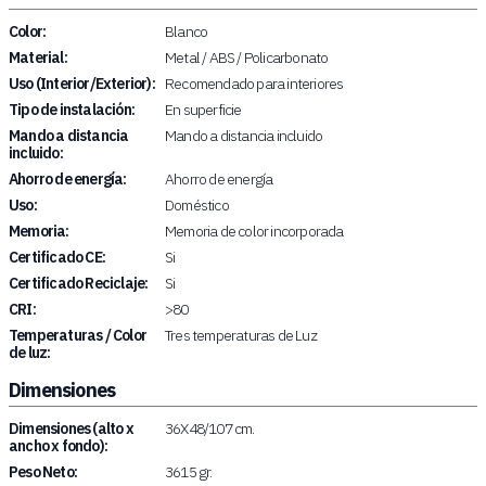
Color:
Blanco
Material:
Metal / ABS / Policarbonato
Uso (Interior/Exterior):
Recomendado para interiores
Tipo de instalación:
En superficie
Mando a distancia
Mando a distancia incluido
incluido:
Ahorro de energía:
Ahorro de energía
Uso:
Doméstico
Memoria:
Memoria de color incorporada
Certificado CE:
Si
Certificado Reciclaje:
Si
CRI:
>80
Temperaturas / Color
Tres temperaturas de Luz
de luz:
Dimensiones
Dimensiones (alto x
36X48/107 cm.
ancho x fondo):
Peso Neto:
3615 gr.