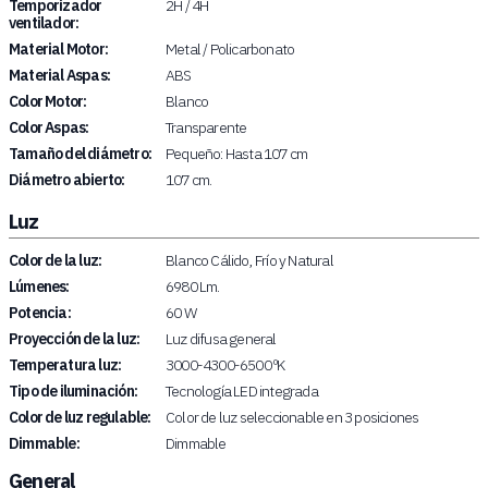
Temporizador
2H / 4H
ventilador:
Material Motor:
Metal / Policarbonato
Material Aspas:
ABS
Color Motor:
Blanco
Color Aspas:
Transparente
Tamaño del diámetro:
Pequeño: Hasta 107 cm
Diámetro abierto:
107 cm.
Luz
Color de la luz:
Blanco Cálido, Frío y Natural
Lúmenes:
6980 Lm.
Potencia:
60 W
Proyección de la luz:
Luz difusa general
Temperatura luz:
3000-4300-6500 ºK
Tipo de iluminación:
Tecnología LED integrada
Color de luz regulable:
Color de luz seleccionable en 3 posiciones
Dimmable:
Dimmable
General