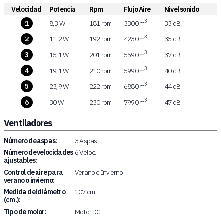
Velocidad
Potencia
Rpm
Flujo Aire
Nivel sonido
3
1
8,3 W
181 rpm
3300 m
33 dB
3
2
11,2 W
192 rpm
4230 m
35 dB
3
3
15,1 W
201 rpm
5590 m
37 dB
3
4
19,1 W
210 rpm
5990 m
40 dB
3
5
23,9 W
222 rpm
6880 m
44 dB
3
6
30 W
230 rpm
7990 m
47 dB
Ventiladores
Número de aspas:
3 Aspas
Número de velocidades
6 Veloc.
ajustables:
Control de aire para
Verano e Invierno
verano o invierno:
Medida del diámetro
107 cm.
(cm.):
Tipo de motor:
Motor DC