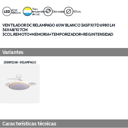
Tres
60 W
temperaturas
Dimmable
107 cm.
6980 Lm.
de Luz
VENTILADOR DC RELAMPAGO 60W BLANCO 3ASP.107D 6980 LM
36X48/107CM
3COL.REMOTO+MEMORIA+TEMPORIZADOR+REG.INTENSIDAD
Variantes
258891368 - RELAMPAGO
Características técnicas