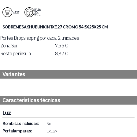
54,5x
1xE27
25x
25 cm.
SOBREMESA SHUBUNKIN 1XE27 CROMO 54.5X25X25 CM
Portes Dropshipping por cada 2 unidades
Zona Sur
7,55 €
Resto península
8,87 €
Variantes
Características técnicas
Luz
Bombillas incluidas:
No
Portalámparas:
1xE27