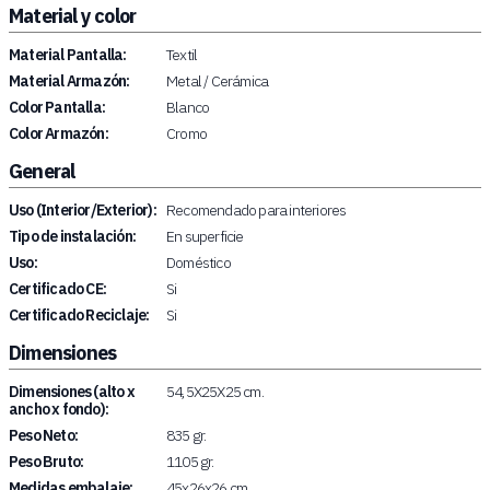
Material y color
Material Pantalla:
Textil
Material Armazón:
Metal / Cerámica
Color Pantalla:
Blanco
Color Armazón:
Cromo
General
Uso (Interior/Exterior):
Recomendado para interiores
Tipo de instalación:
En superficie
Uso:
Doméstico
Certificado CE:
Si
Certificado Reciclaje:
Si
Dimensiones
Dimensiones (alto x
54,5X25X25 cm.
ancho x fondo):
Peso Neto:
835 gr.
Peso Bruto:
1105 gr.
Medidas embalaje:
45x26x26 cm.