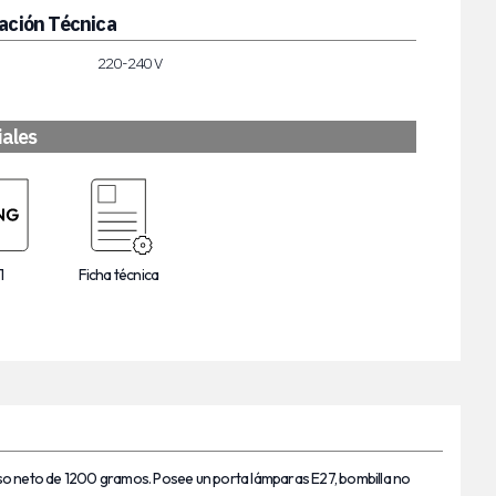
ación Técnica
220-240 V
iales
1
Ficha técnica
eso neto de 1200 gramos. Posee un porta lámparas E27, bombilla no