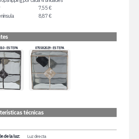
ropshipping por cada 4 unidades
r
7,55 €
nínsula
8,87 €
ntes
010 - ESTEPA
075582029 - ESTEPA
erísticas técnicas
n de la luz:
Luz directa