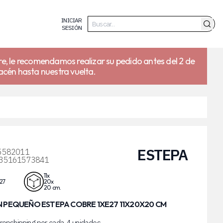
INICIAR
SESIÓN
re, le recomendamos realizar su pedido antes del 2 de
acén hasta nuestra vuelta.
ESTEPA
5582011
35161573841
11x
27
20x
20 cm.
 PEQUEÑO ESTEPA COBRE 1XE27 11X20X20 CM