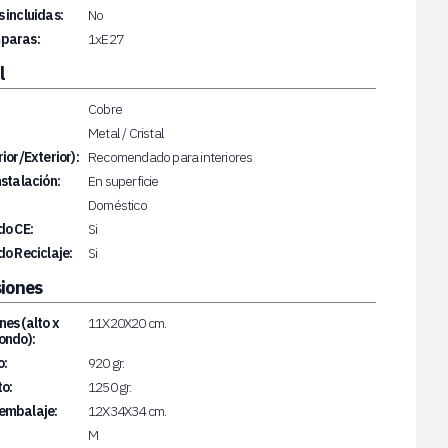
 incluidas:
No
paras:
1xE27
l
Cobre
Metal / Cristal
rior/Exterior):
Recomendado para interiores
nstalación:
En superficie
Doméstico
do CE:
Si
do Reciclaje:
Si
iones
es (alto x
11X20X20 cm.
ondo):
o:
920 gr.
o:
1250 gr.
embalaje:
12X34X34 cm.
M