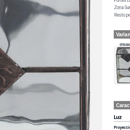
Portes D
Zona Su
Resto pe
Varia
075582
Caract
Luz
Proyecció