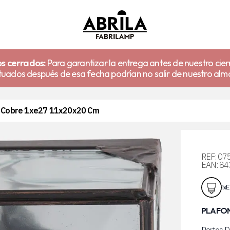
s cerrados:
Para garantizar la entrega antes de nuestro cier
uados después de esa fecha podrían no salir de nuestro alm
a Cobre 1xe27 11x20x20 Cm
REF:
07
EAN:
84
1xE
PLAFON