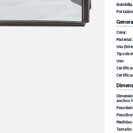
Bombillas
Portalám
Genera
Color:
Material:
Uso (Inte
Tipo de i
Uso:
Certifica
Certifica
Dimens
Dimension
ancho x f
Peso Net
Peso Brut
Medidas 
Tamaño: