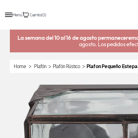
Menú
Carrito
(
0
)
La semana del 10 al 16 de agosto permaneceremo
agosto. Los pedidos efect
Home
>
Plafón
>
Plafón Rústico
>
Plafon Pequeño Estep