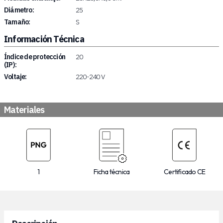
Diámetro:
25
Tamaño:
S
Información Técnica
Índice de protección
20
(IP):
Voltaje:
220-240 V
Materiales
1
Ficha técnica
Certificado CE