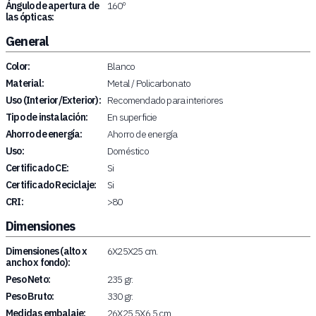
Ángulo de apertura de
160º
las ópticas:
General
Color:
Blanco
Material:
Metal / Policarbonato
Uso (Interior/Exterior):
Recomendado para interiores
Tipo de instalación:
En superficie
Ahorro de energía:
Ahorro de energía
Uso:
Doméstico
Certificado CE:
Si
Certificado Reciclaje:
Si
CRI:
>80
Dimensiones
Dimensiones (alto x
6X25X25 cm.
ancho x fondo):
Peso Neto:
235 gr.
Peso Bruto:
330 gr.
Medidas embalaje:
26X25,5X6,5 cm.