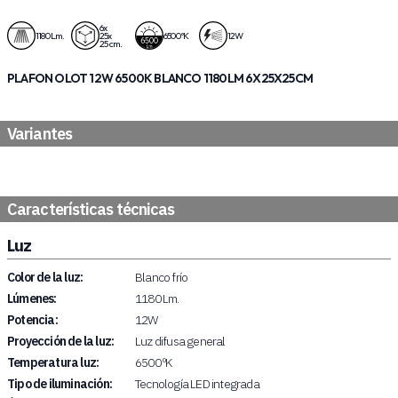
6x
1180 Lm.
25x
6500 ºK
12W
25 cm.
PLAFON OLOT 12W 6500K BLANCO 1180LM 6X25X25CM
Variantes
Características técnicas
Luz
Color de la luz:
Blanco frío
Lúmenes:
1180 Lm.
Potencia:
12W
Proyección de la luz:
Luz difusa general
Temperatura luz:
6500 ºK
Tipo de iluminación:
Tecnología LED integrada