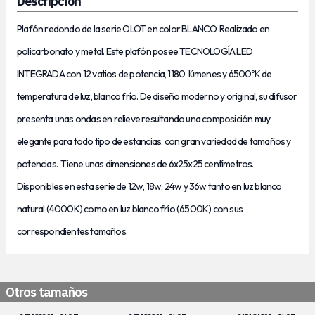
Descripción
Plafón redondo de la serie OLOT en color BLANCO. Realizado en
policarbonato y metal. Este plafón posee TECNOLOGÍA LED
INTEGRADA con 12 vatios de potencia, 1180 lúmenes y 6500ºK de
temperatura de luz, blanco frío. De diseño moderno y original, su difusor
presenta unas ondas en relieve resultando una composición muy
elegante para todo tipo de estancias, con gran variedad de tamaños y
potencias. Tiene unas dimensiones de 6x25x25 centímetros.
Disponibles en esta serie de 12w, 18w, 24w y 36w tanto en luz blanco
natural (4000K) como en luz blanco frío (6500K) con sus
correspondientes tamaños.
Otros tamaños