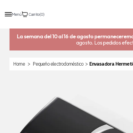
Menú
Carrito
(
0
)
La semana del 10 al 16 de agosto permaneceremo
agosto. Los pedidos efect
Home
>
Pequeño electrodoméstico
>
Envasadora Hermetic