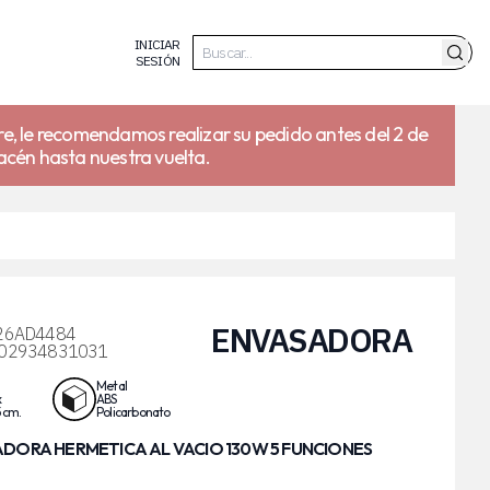
INICIAR
SESIÓN
re, le recomendamos realizar su pedido antes del 2 de
acén hasta nuestra vuelta.
ENVASADORA
26AD4484
02934831031
Metal
x
ABS
5 cm.
Policarbonato
DORA HERMETICA AL VACIO 130W 5 FUNCIONES