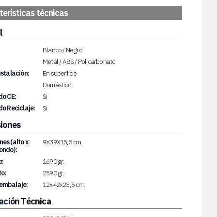
erísticas técnicas
l
Blanco / Negro
Metal / ABS / Policarbonato
nstalación:
En superficie
Doméstico
do CE:
Si
do Reciclaje:
Si
iones
es (alto x
9X39X15,5 cm.
ondo):
o:
1690 gr.
o:
2590 gr.
embalaje:
12x42x25,5 cm.
ación Técnica