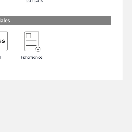
220-240 V
iales
1
Ficha técnica