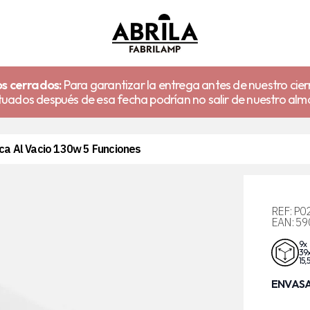
s cerrados:
Para garantizar la entrega antes de nuestro cier
uados después de esa fecha podrían no salir de nuestro alm
a Al Vacio 130w 5 Funciones
REF:
P0
EAN:
59
9x
39
15,
ENVASA