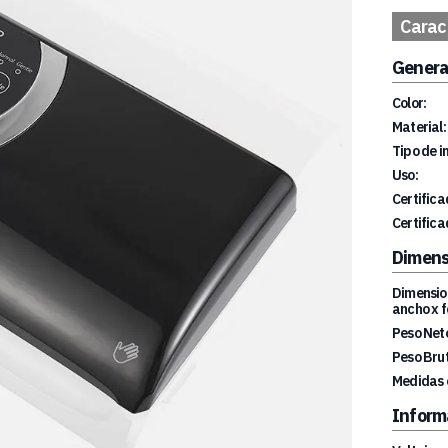
Caract
Genera
Color:
Material:
Tipo de i
Uso:
Certifica
Certifica
Dimens
Dimension
ancho x f
Peso Net
Peso Brut
Medidas 
Inform