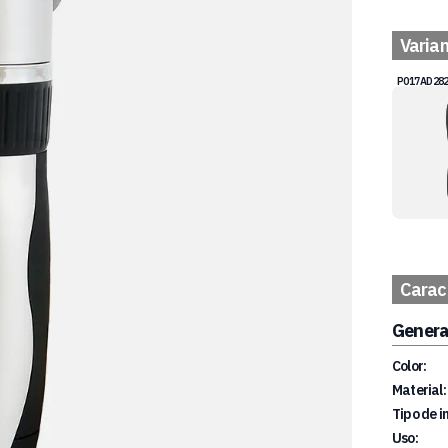
Varia
P017AD282
Caract
Genera
Color:
Material:
Tipo de i
Uso: