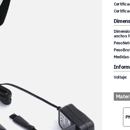
Certifica
Certifica
Dimens
Dimension
ancho x f
Peso Net
Peso Brut
Medidas 
Inform
Voltaje:
Mater