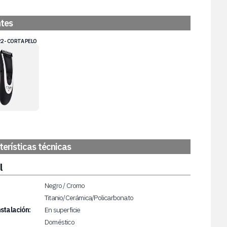
ntes
2 - CORTA PELO
erísticas técnicas
l
Negro / Cromo
Titanio/Cerámica/Policarbonato
nstalación:
En superficie
Doméstico