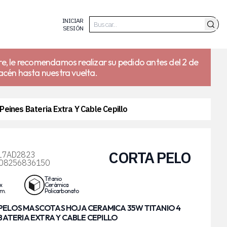
INICIAR
SESIÓN
re, le recomendamos realizar su pedido antes del 2 de
acén hasta nuestra vuelta.
eines Bateria Extra Y Cable Cepillo
CORTA PELO
17AD2823
08256836150
Titanio
x
Cerámica
cm.
Policarbonato
ELOS MASCOTAS HOJA CERAMICA 35W TITANIO 4
 BATERIA EXTRA Y CABLE CEPILLO