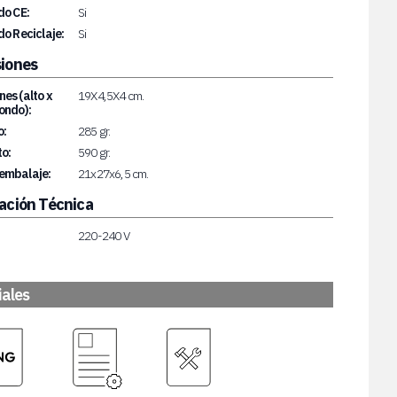
do CE:
Si
do Reciclaje:
Si
iones
es (alto x
19X4,5X4 cm.
ondo):
o:
285 gr.
o:
590 gr.
embalaje:
21x27x6,5 cm.
ación Técnica
220-240 V
iales