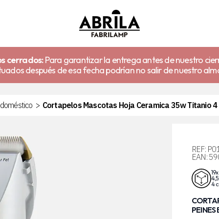
s cerrados:
Para garantizar la entrega antes de nuestro cier
uados después de esa fecha podrían no salir de nuestro alm
odoméstico
>
Cortapelos Mascotas Hoja Ceramica 35w Titanio 4 P
REF:
P0
EAN:
59
19x
4,5
4 
CORTAP
PEINES