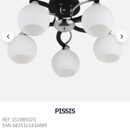
PISSIS
REF:
152885020
EAN:
8435161416889