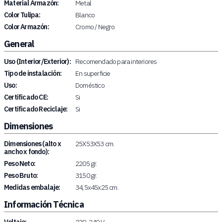
Material Armazón:
Metal
Color Tulipa:
Blanco
Color Armazón:
Cromo / Negro
General
Uso (Interior/Exterior):
Recomendado para interiores
Tipo de instalación:
En superficie
Uso:
Doméstico
Certificado CE:
Si
Certificado Reciclaje:
Si
Dimensiones
Dimensiones (alto x
25X53X53 cm.
ancho x fondo):
Peso Neto:
2205 gr.
Peso Bruto:
3150 gr.
Medidas embalaje:
34,5x45x25 cm.
Información Técnica