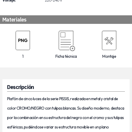
Voltaje:
220-240 V
Materiales
1
Ficha técnica
Montaje
Descripción
Plafón d
e cinco luc
es de l
a serie PISSIS,
realizada en metal y cristal de
color CROMO/NEGRO con tulipas blancas. Su diseño moderno, destaca
por la combinación en su estructura del negro con el cromo y sus tulipas
esféricas, pudiéndose variar su estructura movible en un plano