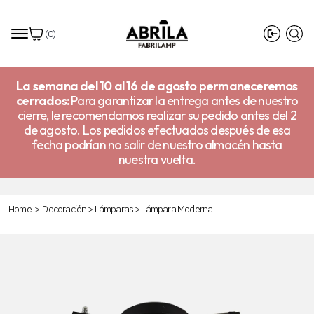
(
0
)
La semana del 10 al 16 de agosto permaneceremos
cerrados:
Para garantizar la entrega antes de nuestro
cierre, le recomendamos realizar su pedido antes del 2
de agosto. Los pedidos efectuados después de esa
fecha podrían no salir de nuestro almacén hasta
nuestra vuelta.
Home
>
Decoración
>
Lámparas
>
Lámpara Moderna