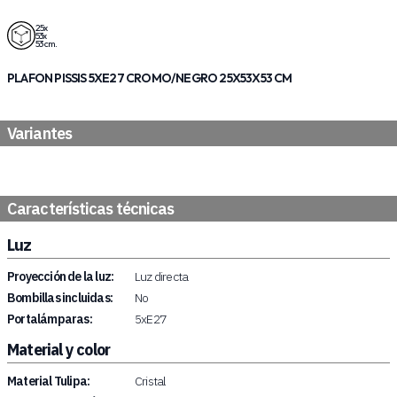
25x
53x
53 cm.
PLAFON PISSIS 5XE27 CROMO/NEGRO 25X53X53 CM
Variantes
Características técnicas
Luz
Proyección de la luz:
Luz directa
Bombillas incluidas:
No
Portalámparas:
5xE27
Material y color
Material Tulipa:
Cristal