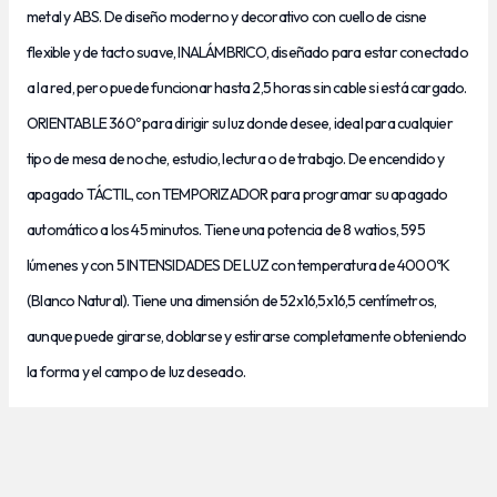
metal
y ABS. De diseño moderno y decorativo con cuello de cisne
flexible y de tacto suave, INALÁMBRICO, diseñado para estar conectado
a la red, pero puede funcionar hasta 2,5 horas sin cable si está cargado.
ORIENTABLE 360º para dirigir su luz donde desee, ideal para cualquier
tipo de mesa de noche, estudio, lectura o de trabajo. De encendido y
apagado TÁCTIL, con TEMPORIZADOR para programar su apagado
automático a los 45 minutos. Tiene una potencia de 8 watios, 595
lúmenes y con 5 INTENSIDADES DE LUZ con temperatura de 4000ºK
(Blanco Natural). Tiene una dimensión de 52x16,5x16,5 centímetros,
aunque puede girarse, doblarse y estirarse completamente obteniendo
la forma y el campo de luz deseado.