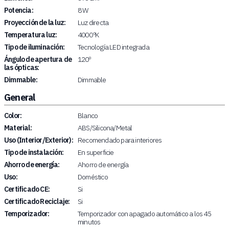
Potencia:
8 W
Proyección de la luz:
Luz directa
Temperatura luz:
4000 ºK
Tipo de iluminación:
Tecnología LED integrada
Ángulo de apertura de
120º
las ópticas:
Dimmable:
Dimmable
General
Color:
Blanco
Material:
ABS/Silicona/Metal
Uso (Interior/Exterior):
Recomendado para interiores
Tipo de instalación:
En superficie
Ahorro de energía:
Ahorro de energía
Uso:
Doméstico
Certificado CE:
Si
Certificado Reciclaje:
Si
Temporizador:
Temporizador con apagado automático a los 45
minutos