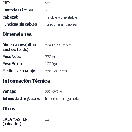
CRI:
>85
Controles táctiles:
Si
Cabezal:
Flexible y orientable
Funciona sin cables:
Funciona sin cables
Dimensiones
Dimensiones (alto x
52X16,5X16,5 cm.
ancho x fondo):
Peso Neto:
770 gr.
Peso Bruto:
1000 gr.
Medidas embalaje:
33x17x17 cm.
Información Técnica
Voltaje:
220-240 V
Intensidad regulable:
Intensidad regulable
Otros
CAJA MASTER
12
(unidades):