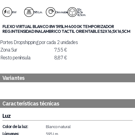
52x
8 W
595 Lm.
Dimmable
16,5x
16,5 cm.
FLEXO VIRTUAL BLANCO 8W 595LM 4000K TEMPORIZADOR
REG.INTENSIDAD INALAMBRICO TACTIL ORIENTABLE 52X16,5X16,5CM
Portes Dropshipping por cada 2 unidades
Zona Sur
7,55 €
Resto península
8,87 €
Variantes
Características técnicas
Luz
Color de la luz:
Blanco natural
Lúmenes:
595 Lm.