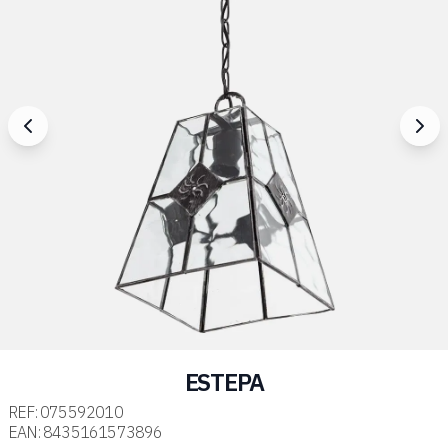
ESTEPA
REF:
075592010
EAN:
8435161573896