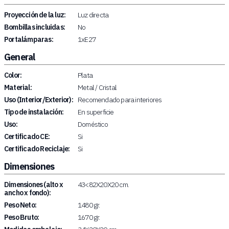
Proyección de la luz:
Luz directa
Bombillas incluidas:
No
Portalámparas:
1xE27
General
Color:
Plata
Material:
Metal / Cristal
Uso (Interior/Exterior):
Recomendado para interiores
Tipo de instalación:
En superficie
Uso:
Doméstico
Certificado CE:
Si
Certificado Reciclaje:
Si
Dimensiones
Dimensiones (alto x
43<82X20X20 cm.
ancho x fondo):
Peso Neto:
1480 gr.
Peso Bruto:
1670 gr.