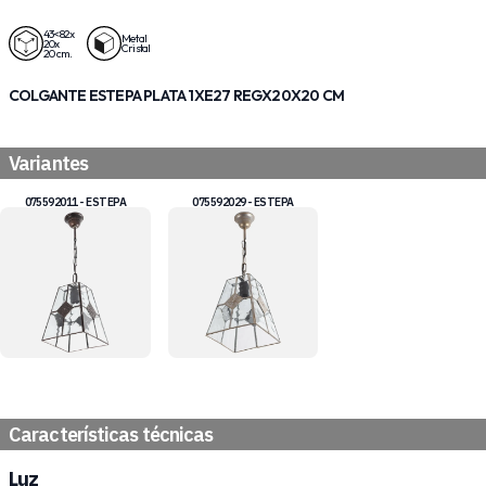
43<82x
Metal
20x
Cristal
20 cm.
COLGANTE ESTEPA PLATA 1XE27 REGX20X20 CM
Variantes
075592011 - ESTEPA
075592029 - ESTEPA
Características técnicas
Luz