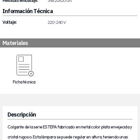
Medidas embalaje:
34X20X20 cm.
Información Técnica
Voltaje:
220-240 V
Materiales
Ficha técnica
Descripción
Colgante de la serie ESTEPA fabricado en metal color plata envejecida y
cristal rugoso. Esta lámpara se puede regular en altura, teniendo unas