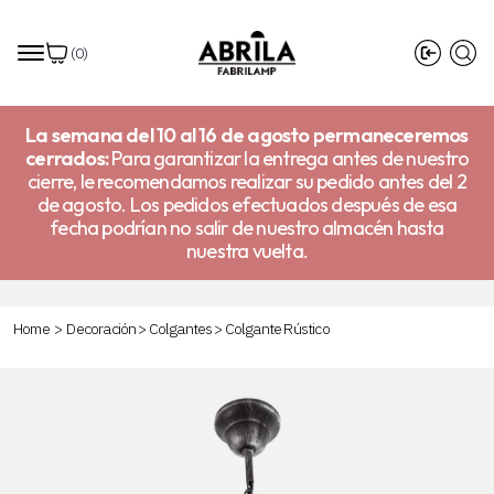
(
0
)
La semana del 10 al 16 de agosto permaneceremos
cerrados:
Para garantizar la entrega antes de nuestro
cierre, le recomendamos realizar su pedido antes del 2
de agosto. Los pedidos efectuados después de esa
fecha podrían no salir de nuestro almacén hasta
nuestra vuelta.
Home
>
Decoración
>
Colgantes
>
Colgante Rústico