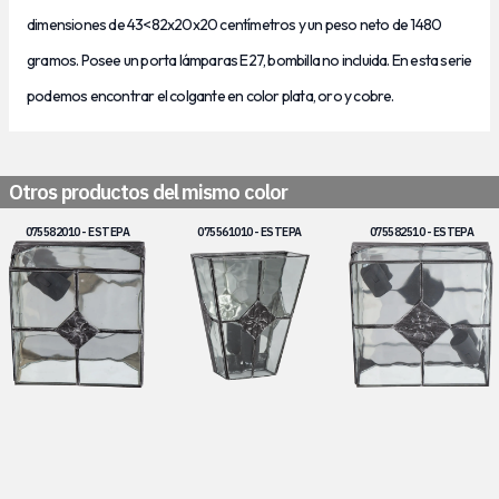
dimensiones de 43<82x20x20 centímetros y un peso neto de 1480
gramos. Posee un porta lámparas E27, bombilla no incluida. En esta serie
podemos encontrar el colgante en color plata, oro y cobre.
Otros productos del mismo color
075582010 - ESTEPA
075561010 - ESTEPA
075582510 - ESTEPA