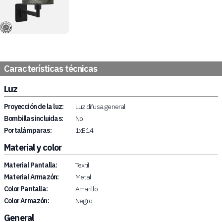
Características técnicas
Luz
Proyección de la luz:
Luz difusa general
Bombillas incluidas:
No
Portalámparas:
1xE14
Material y color
Material Pantalla:
Textil
Material Armazón:
Metal
Color Pantalla:
Amarillo
Color Armazón:
Negro
General