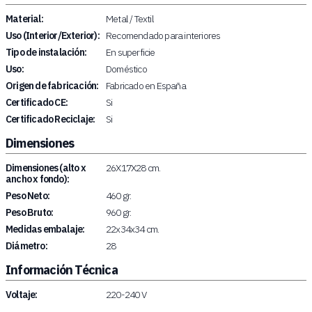
Material:
Metal / Textil
Uso (Interior/Exterior):
Recomendado para interiores
Tipo de instalación:
En superficie
Uso:
Doméstico
Origen de fabricación:
Fabricado en España
Certificado CE:
Si
Certificado Reciclaje:
Si
Dimensiones
Dimensiones (alto x
26X17X28 cm.
ancho x fondo):
Peso Neto:
460 gr.
Peso Bruto:
960 gr.
Medidas embalaje:
22x34x34 cm.
Diámetro:
28
Información Técnica
Voltaje:
220-240 V