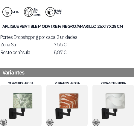
26x
Metal
1xE14
17x
Textil
28 cm.
APLIQUE ABATIBLE MODA 1XE14 NEGRO/AMARILLO 26X17X28 CM
Portes Dropshipping por cada 2 unidades
Zona Sur
7,55 €
Resto península
8,87 €
Variantes
212461019 - MODA
212461029 - MODA
212461039 - MODA