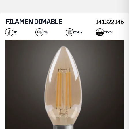
FILAMEN DIMABLE
141322146
4W
E14
4 W
330 Lm.
2700 ºK