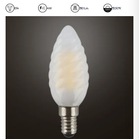
4W
E14
4 W
360 Lm.
3000 ºK