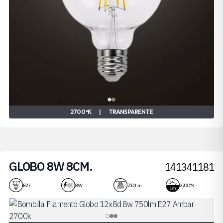
2700 ºK
|
TRANSPARENTE
GLOBO 8W 8CM.
141341181
E27
8 W
750 Lm.
2700 ºK