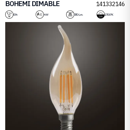
BOHEMI DIMABLE
141332146
4W
E14
4 W
330 Lm.
2700 ºK