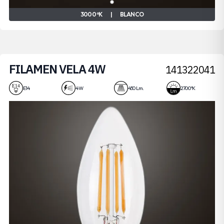
3000 ºK
|
BLANCO
FILAMEN VELA 4W
141322041
E14
4 W
450 Lm.
2700 ºK