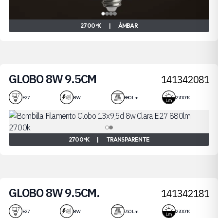
2700 ºK
|
ÁMBAR
GLOBO 8W 9.5CM
141342081
E27
8 W
880 Lm.
2700 ºK
2700 ºK
|
TRANSPARENTE
GLOBO 8W 9.5CM.
141342181
E27
8 W
750 Lm.
2700 ºK