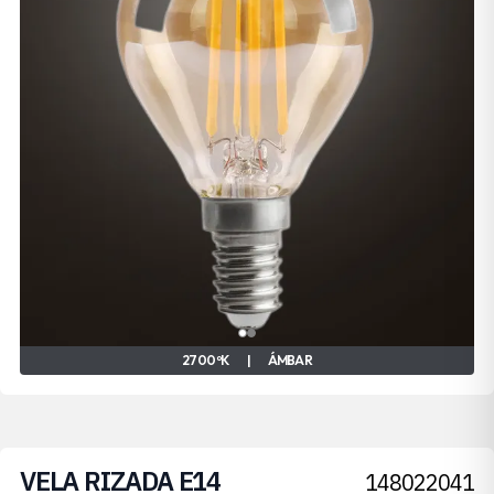
2700 ºK
|
ÁMBAR
VELA RIZADA E14
148022041