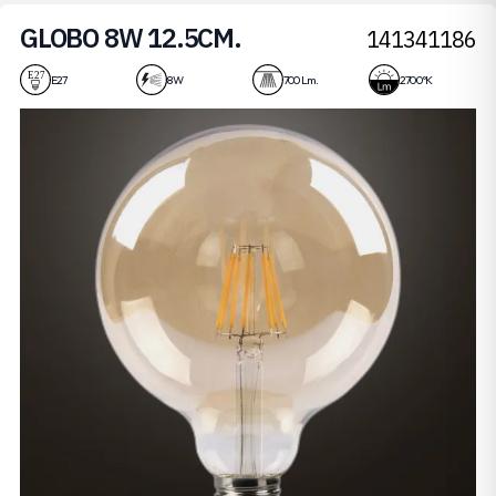
GLOBO 8W 12.5CM.
141341186
E27
8 W
700 Lm.
2700 ºK