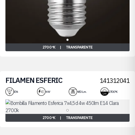
2700 ºK
|
TRANSPARENTE
FILAMEN ESFERIC
141312041
4W
E14
4 W
450 Lm.
2700 ºK
2700 ºK
|
TRANSPARENTE