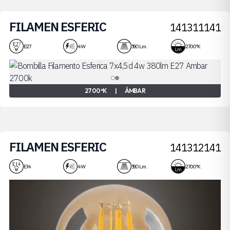
FILAMEN ESFERIC
141311141
4W
E27
4 W
380 Lm.
2700 ºK
2700 ºK
|
ÁMBAR
FILAMEN ESFERIC
141312141
4W
E14
4 W
380 Lm.
2700 ºK