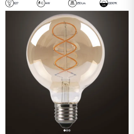
E27
4 W
250 Lm.
2200 ºK