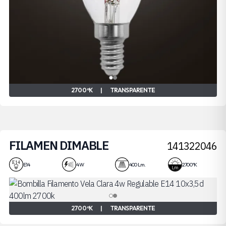
2700 ºK
|
TRANSPARENTE
FILAMEN DIMABLE
141322046
4W
E14
4 W
400 Lm.
2700 ºK
2700 ºK
|
TRANSPARENTE