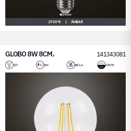
2700 ºK
|
ÁMBAR
GLOBO 8W 8CM.
141343081
E27
8 W
880 Lm.
2700 ºK