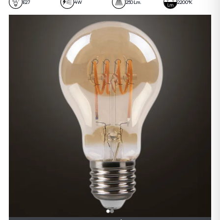
E27
4 W
250 Lm.
2200 ºK