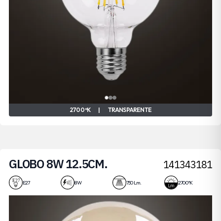
2700 ºK
|
TRANSPARENTE
GLOBO 8W 12.5CM.
141343181
E27
8 W
750 Lm.
2700 ºK