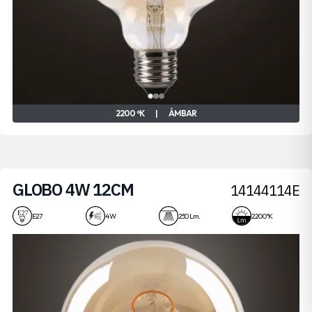
2200 ºK
|
ÁMBAR
GLOBO 4W 12CM
14144114E
E27
4 W
250 Lm.
2200 ºK