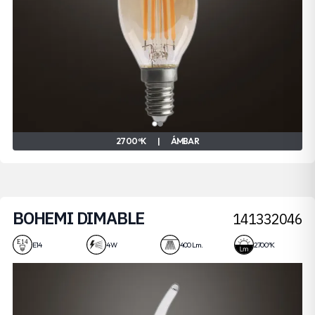
2700 ºK
|
ÁMBAR
BOHEMI DIMABLE
141332046
4W
E14
4 W
400 Lm.
2700 ºK