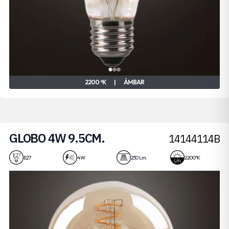
2200 ºK
|
ÁMBAR
GLOBO 4W 9.5CM.
14144114B
E27
4 W
250 Lm.
2200 ºK