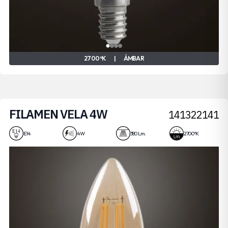
2700 ºK
|
ÁMBAR
FILAMEN VELA 4W
141322141
E14
4 W
380 Lm.
2700 ºK