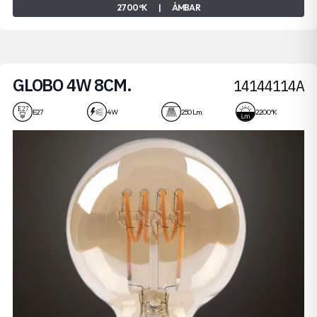
2700 ºK
|
ÁMBAR
GLOBO 4W 8CM.
14144114A
E27
4 W
250 Lm.
2200 ºK