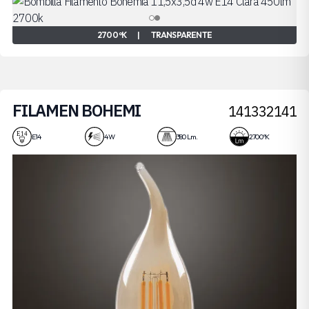
2700 ºK
|
TRANSPARENTE
FILAMEN BOHEMI
141332141
4W
E14
4 W
380 Lm.
2700 ºK