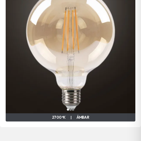
2700 ºK
|
ÁMBAR