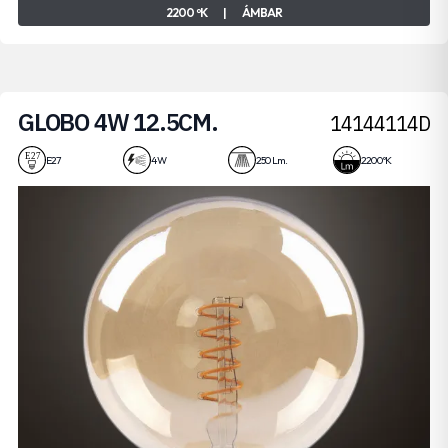
2200 ºK
|
ÁMBAR
GLOBO 4W 12.5CM.
14144114D
E27
4 W
250 Lm.
2200 ºK