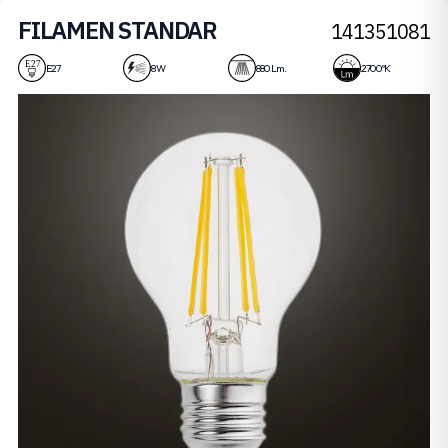
FILAMEN STANDAR
141351081
8W
E27
8 W
880 Lm.
2700 ºK