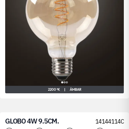
2200 ºK
|
ÁMBAR
GLOBO 4W 9.5CM.
14144114C