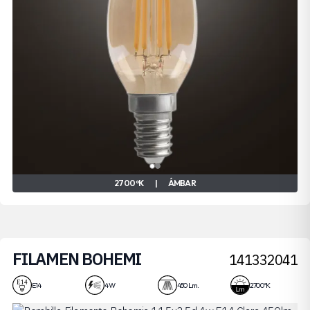
2700 ºK
|
ÁMBAR
FILAMEN BOHEMI
141332041
4W
E14
4 W
450 Lm.
2700 ºK