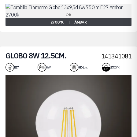
2700 ºK
|
ÁMBAR
GLOBO 8W 12.5CM.
141341081
E27
8 W
880 Lm.
2700 ºK