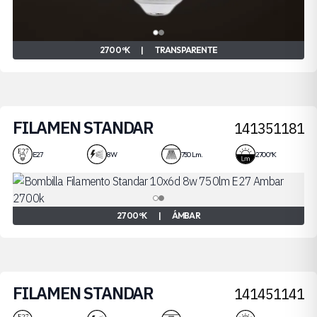
2700 ºK
|
TRANSPARENTE
FILAMEN STANDAR
141351181
8W
E27
8 W
750 Lm.
2700 ºK
2700 ºK
|
ÁMBAR
FILAMEN STANDAR
141451141
4W