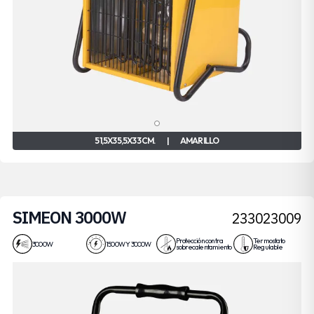
51,5X35,5X33 CM.
|
AMARILLO
SIMEON 3000W
233023009
Protección contra
Termostato
3000W
1500W Y 3000W
sobrecalentamiento
Regulable