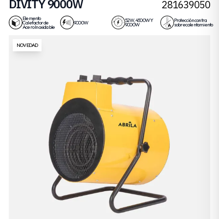
DIVITY 9000W
281639050
Elemento
52W, 4500W Y
Protección contra
Calefactor de
9000W
9000W
sobrecalentamiento
Acero Inoxidable
NOVEDAD