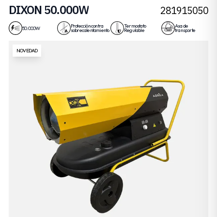
DIXON 50.000W
281915050
Protección contra
Termostato
Asa de
50.000W
sobrecalentamiento
Regulable
transporte
NOVEDAD