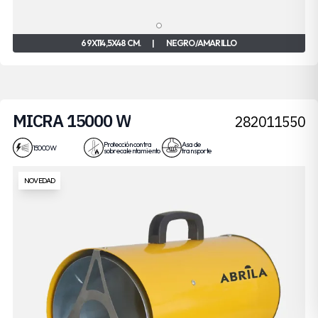
69X114,5X48 CM.
|
NEGRO/AMARILLO
MICRA 15000 W
282011550
Protección contra
Asa de
15000 W
sobrecalentamiento
transporte
NOVEDAD