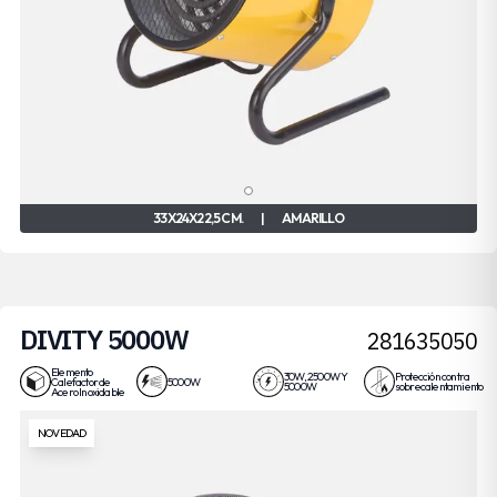
33X24X22,5 CM.
|
AMARILLO
DIVITY 5000W
281635050
Elemento
30W, 2500W Y
Protección contra
Calefactor de
5000W
5000W
sobrecalentamiento
Acero Inoxidable
NOVEDAD