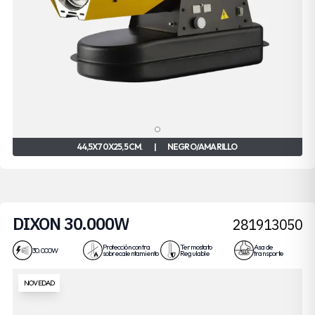
44,5X70X25,5 CM.
|
NEGRO/AMARILLO
DIXON 30.000W
281913050
Protección contra
Termostato
Asa de
30.000W
sobrecalentamiento
Regulable
transporte
NOVEDAD