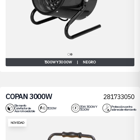
1500W Y 3000W
|
NEGRO
COPAN 3000W
281733050
Elemento
30W, 1500W Y
Protección contra
Calefactor de
3000W
3000W
sobrecalentamiento
Acero Inoxidable
NOVEDAD