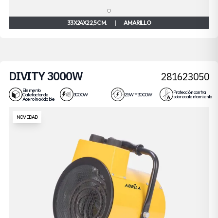
33X24X22,5 CM.
|
AMARILLO
DIVITY 3000W
281623050
Elemento
Protección contra
Calefactor de
3000W
25W Y 3000W
sobrecalentamiento
Acero Inoxidable
NOVEDAD