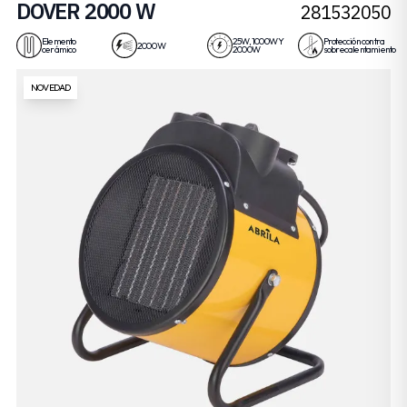
DOVER 2000 W
281532050
Elemento
25W, 1000W Y
Protección contra
2000 W
cerámico
2000W
sobrecalentamiento
NOVEDAD