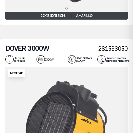
22X18,5X15,5 CM.
|
AMARILLO
DOVER 3000W
281533050
Elemento
30W, 1500W Y
Protección contra
3000W
cerámico
3000W
sobrecalentamiento
NOVEDAD