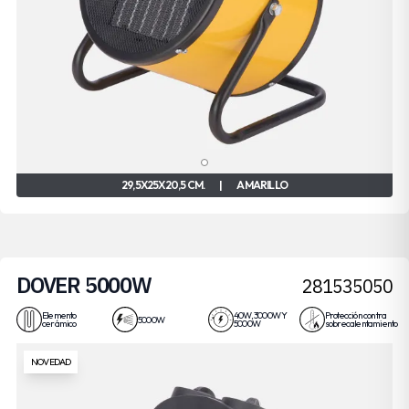
29,5X25X20,5 CM.
|
AMARILLO
DOVER 5000W
281535050
Elemento
40W, 3000W Y
Protección contra
5000W
cerámico
5000W
sobrecalentamiento
NOVEDAD