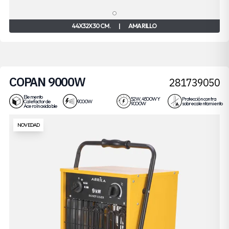
44X32X30 CM.
|
AMARILLO
COPAN 9000W
281739050
Elemento
52W, 4500W Y
Protección contra
Calefactor de
9000W
9000W
sobrecalentamiento
Acero Inoxidable
NOVEDAD