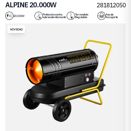
ALPINE 20.000W
281812050
Protección contra
Termostato
Asa de
20.000W
sobrecalentamiento
Regulable
transporte
NOVEDAD