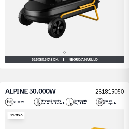
59,5X80,5X48 CM.
|
NEGRO/AMARILLO
ALPINE 50.000W
281815050
Protección contra
Termostato
Asa de
50.000W
sobrecalentamiento
Regulable
transporte
NOVEDAD