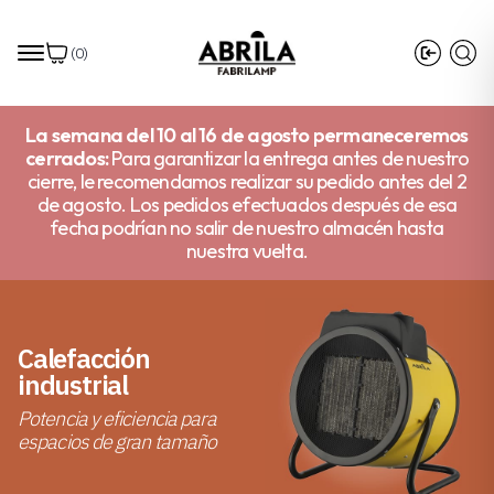
(
0
)
La semana del 10 al 16 de agosto permaneceremos
cerrados:
Para garantizar la entrega antes de nuestro
cierre, le recomendamos realizar su pedido antes del 2
de agosto. Los pedidos efectuados después de esa
fecha podrían no salir de nuestro almacén hasta
nuestra vuelta.
Calefacción
industrial
Potencia y eficiencia para
espacios de gran tamaño