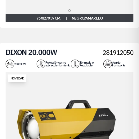
73X127X59 CM.
|
NEGRO/AMARILLO
DIXON 20.000W
281912050
Protección contra
Termostato
Asa de
20.000W
sobrecalentamiento
Regulable
transporte
NOVEDAD