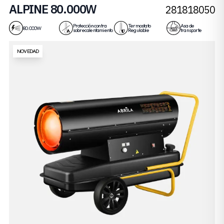
ALPINE 80.000W
281818050
Protección contra
Termostato
Asa de
80.000W
sobrecalentamiento
Regulable
transporte
NOVEDAD