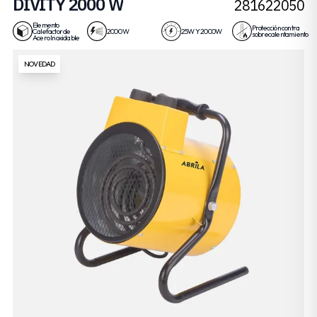
DIVITY 2000 W
281622050
Elemento
Protección contra
Calefactor de
2000 W
25W Y 2000W
sobrecalentamiento
Acero Inoxidable
NOVEDAD