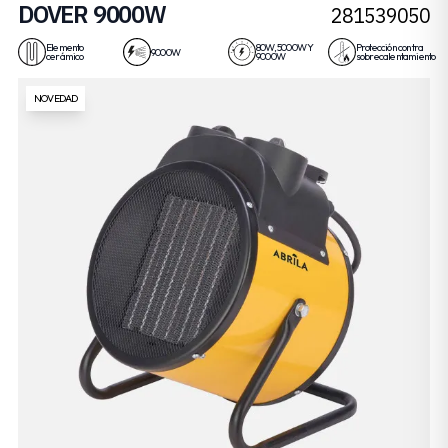
DOVER 9000W
281539050
Elemento
80W, 5000W Y
Protección contra
9000W
cerámico
9000W
sobrecalentamiento
NOVEDAD