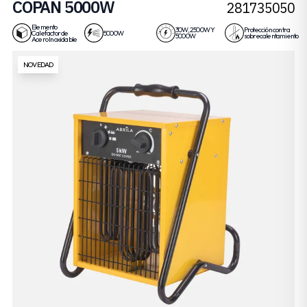
COPAN 5000W
281735050
Elemento
30W, 2500W Y
Protección contra
Calefactor de
5000W
5000W
sobrecalentamiento
Acero Inoxidable
NOVEDAD