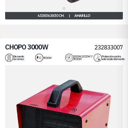
43,5X36,5X30 CM.
|
AMARILLO
CHOPO 3000W
232833007
Elemento
1000W, 2000W Y
Protección contra
3000W
cerámico
3000W
sobrecalentamiento