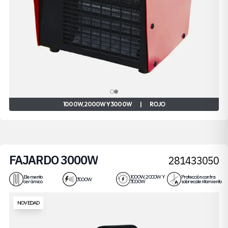
1000W, 2000W Y 3000W
|
ROJO
FAJARDO 3000W
281433050
Elemento
1000W, 2000W Y
Protección contra
3000W
cerámico
3000W
sobrecalentamiento
NOVEDAD