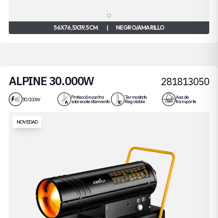
56X76,5X39,5 CM.
|
NEGRO/AMARILLO
ALPINE 30.000W
281813050
Protección contra
Termostato
Asa de
30.000W
sobrecalentamiento
Regulable
transporte
NOVEDAD