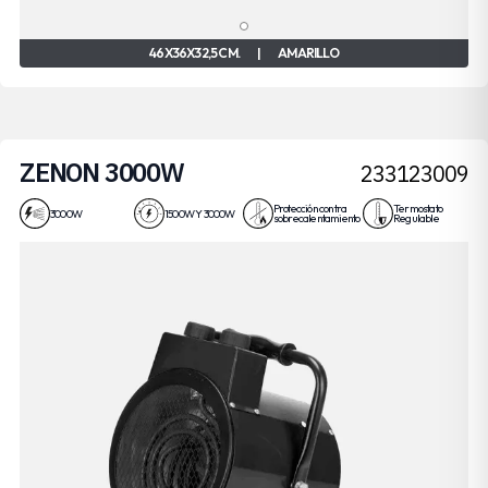
46X36X32,5 CM.
|
AMARILLO
ZENON 3000W
233123009
Protección contra
Termostato
3000W
1500W Y 3000W
sobrecalentamiento
Regulable